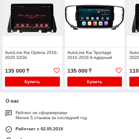
AutoLine Kia Optima 2016-
AutoLine Kia Sportage
Auto
2020 32Gb
2016-2018 8-ядерный
202
135 000
135 000
110
₸
₸
Купить
Купить
О нас
Рейтинг не сформирован
Менее 5 отзывов за последний год
Работает с 02.05.2019