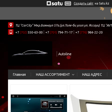
Создать сайт
на Satu.kz
ТЦ "CarCity" Мкр.Баянаул 57а.(ул.Толе-би угол ул. Яссауи) ТЦ
+7
(702)
550-63-00
+7
(701)
794-71-17
+7
(776)
984-22-20
Autoline
Главная
НАШ АССОРТИМЕНТ
НАШ АДРЕС