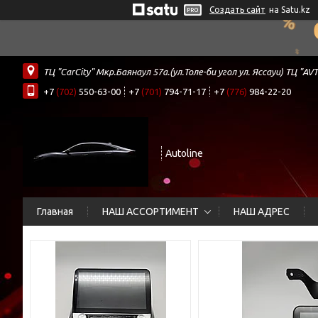
Создать сайт
на Satu.kz
ТЦ "CarCity" Мкр.Баянаул 57а.(ул.Толе-би угол ул. Яссауи) ТЦ
+7
(702)
550-63-00
+7
(701)
794-71-17
+7
(776)
984-22-20
Autoline
Главная
НАШ АССОРТИМЕНТ
НАШ АДРЕС