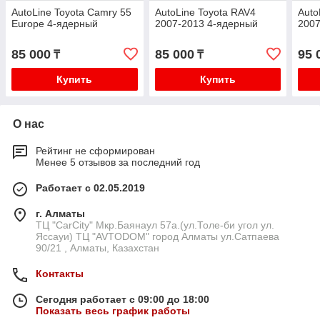
AutoLine Toyota Camry 55
AutoLine Toyota RAV4
Auto
Europe 4-ядерный
2007-2013 4-ядерный
2007
85 000
85 000
95 
₸
₸
Купить
Купить
О нас
Рейтинг не сформирован
Менее 5 отзывов за последний год
Работает с 02.05.2019
г. Алматы
ТЦ "CarCity" Мкр.Баянаул 57а.(ул.Толе-би угол ул.
Яссауи) ТЦ "AVTODOM" город Алматы ул.Сатпаева
90/21 , Алматы, Казахстан
Контакты
Сегодня работает с 09:00 до 18:00
Показать весь график работы