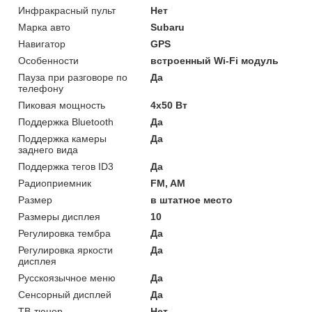
Инфракрасный пульт
Нет
Марка авто
Subaru
Навигатор
GPS
Особенности
встроенный Wi-Fi модуль
Пауза при разговоре по
Да
телефону
Пиковая мощность
4x50 Вт
Поддержка Bluetooth
Да
Поддержка камеры
Да
заднего вида
Поддержка тегов ID3
Да
Радиоприемник
FM, AM
Размер
в штатное место
Размеры дисплея
10
Регулировка тембра
Да
Регулировка яркости
Да
дисплея
Русскоязычное меню
Да
Сенсорный дисплей
Да
ТВ-тюнер
Нет