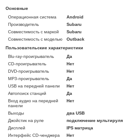
Основные
Операционная система
Android
Производитель
Subaru
Совместимость с маркой
Subaru
Совместимость с моделью
Outback
Пользовательские характеристики
Blu-ray-проигрыватель
Да
CD-проигрыватель
Нет
DVD-проигрыватель
Нет
MP3-проигрыватель
Да
USB на передней панели
Нет
Автопоиск станций
Да
Вход аудио на передней
Нет
панели
Выходы
два USB
Джойстик на руле
подключение мультируля
Дисплей
IPS матрица
Интерфейс CD-ченджера
Нет