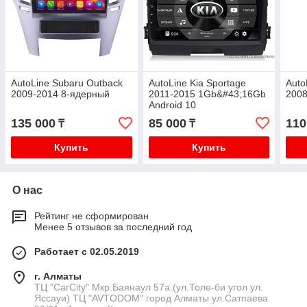
AutoLine Subaru Outback
AutoLine Kia Sportage
Auto
2009-2014 8-ядерный
2011-2015 1Gb&#43;16Gb
2008
Android 10
135 000
85 000
110
₸
₸
Купить
Купить
О нас
Рейтинг не сформирован
Менее 5 отзывов за последний год
Работает с 02.05.2019
г. Алматы
ТЦ "CarCity" Мкр.Баянаул 57а.(ул.Толе-би угол ул.
Яссауи) ТЦ "AVTODOM" город Алматы ул.Сатпаева