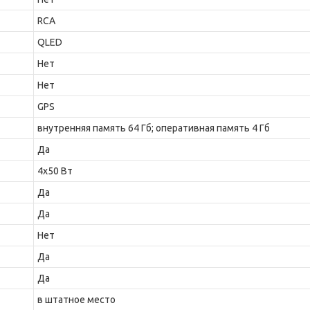
RCA
QLED
Нет
Нет
GPS
внутренняя память 64 Гб; оперативная память 4 Гб
Да
4x50 Вт
Да
Да
Нет
Да
Да
в штатное место