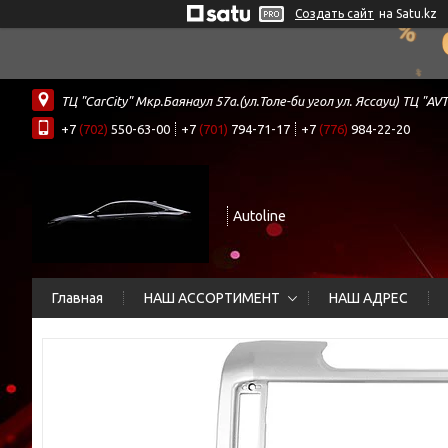
Создать сайт
на Satu.kz
ТЦ "CarCity" Мкр.Баянаул 57а.(ул.Толе-би угол ул. Яссауи) ТЦ
+7
(702)
550-63-00
+7
(701)
794-71-17
+7
(776)
984-22-20
Autoline
Главная
НАШ АССОРТИМЕНТ
НАШ АДРЕС