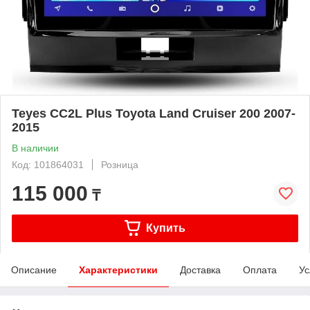
Teyes CC2L Plus Toyota Land Cruiser 200 2007-
2015
В наличии
Код: 101864031
Розница
115 000
₸
Купить
Описание
Характеристики
Доставка
Оплата
Ус