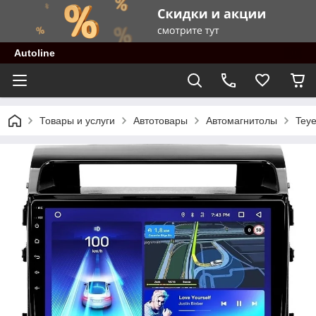
Autoline
Товары и услуги
Автотовары
Автомагнитолы
Teye