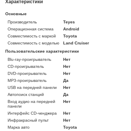
Характеристики
Основные
Производитель
Teyes
Операционная система
Android
Совместимость с маркой
Toyota
Совместимость с моделью
Land Cruiser
Пользовательские характеристики
Blu-ray-проигрыватель
Нет
CD-проигрыватель
Нет
DVD-проигрыватель
Нет
MP3-проигрыватель
Да
USB на передней панели
Нет
Автопоиск станций
Да
Вход аудио на передней
Нет
панели
Интерфейс CD-ченджера
Нет
Инфракрасный пульт
Нет
Марка авто
Toyota