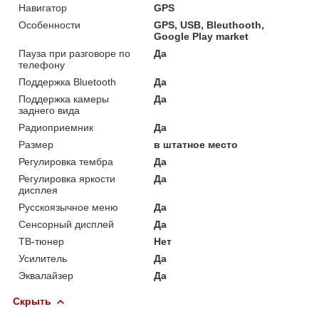
Навигатор
GPS
Особенности
GPS, USB, Bleuthooth,
Google Play market
Пауза при разговоре по
Да
телефону
Поддержка Bluetooth
Да
Поддержка камеры
Да
заднего вида
Радиоприемник
Да
Размер
в штатное место
Регулировка тембра
Да
Регулировка яркости
Да
дисплея
Русскоязычное меню
Да
Сенсорный дисплей
Да
ТВ-тюнер
Нет
Усилитель
Да
Эквалайзер
Да
Скрыть