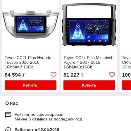
Teyes CC2L Plus Hyundai
Teyes CC2L Plus Mitsubishi
Teye
Tucson 2016-2018
Pajero 4 2007-2015
CR-V
1Gb&#43;16Gb
1Gb&#43;16Gb
1Gb
84 594
81 227
100
₸
₸
Купить
Купить
О нас
Рейтинг не сформирован
Менее 5 отзывов за последний год
Работает с 02.05.2019