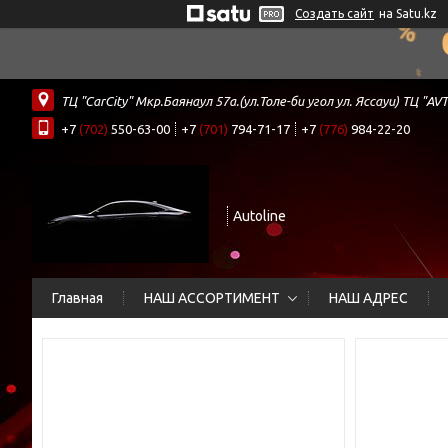
Создать сайт
на Satu.kz
ТЦ "CarCity" Мкр.Баянаул 57а.(ул.Толе-би угол ул. Яссауи) ТЦ
+7
(702)
550-63-00
+7
(701)
794-71-17
+7
(776)
984-22-20
Autoline
Главная
НАШ АССОРТИМЕНТ
НАШ АДРЕС