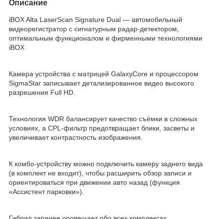
Описание
iBOX Alta LaserScan Signature Dual — автомобильный
видеорегистратор с сигнатурным радар-детектором,
оптимальным функционалом и фирменными технологиями
iBOX
Камера устройства с матрицей GalaxyCore и процессором
SigmaStar записывает детализированное видео высокого
разрешения Full HD.
Технология WDR балансирует качество съёмки в сложных
условиях, а CPL-фильтр предотвращает блики, засветы и
увеличивает контрастность изображения.
К комбо-устройству можно подключить камеру заднего вида
(в комплект не входит), чтобы расширить обзор записи и
ориентироваться при движении авто назад (функция
«Ассистент парковки»).
Гибрид заранее оповещает обо всех комплексах