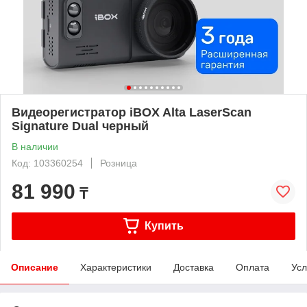
Видеорегистратор iBOX Alta LaserScan
Signature Dual черный
В наличии
Код: 103360254
Розница
81 990
₸
Купить
Описание
Характеристики
Доставка
Оплата
Усл